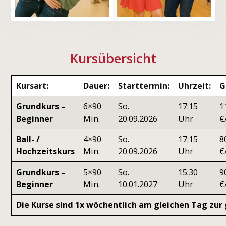
Kursübersicht
Kursart:
Dauer:
Starttermin:
Uhrzeit:
G
Grundkurs –
6×90
So.
17:15
1
Beginner
Min.
20.09.2026
Uhr
€
Ball- /
4×90
So.
17:15
8
Hochzeitskurs
Min.
20.09.2026
Uhr
€
Grundkurs –
5×90
So.
15:30
9
Beginner
Min.
10.01.2027
Uhr
€
Die Kurse sind 1x wöchentlich am gleichen Tag zur 